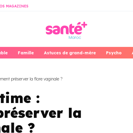
OS MAGAZINES
able
Famille
Astuces de grand-mère
Psycho
ent préserver la flore vaginale ?
time :
réserver la
ale ?