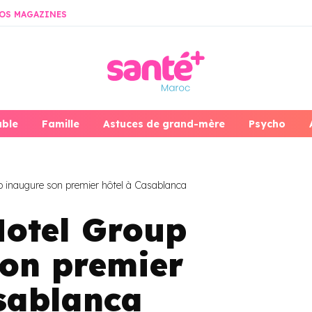
OS MAGAZINES
able
Famille
Astuces de grand-mère
Psycho
 inaugure son premier hôtel à Casablanca
Hotel Group
son premier
sablanca