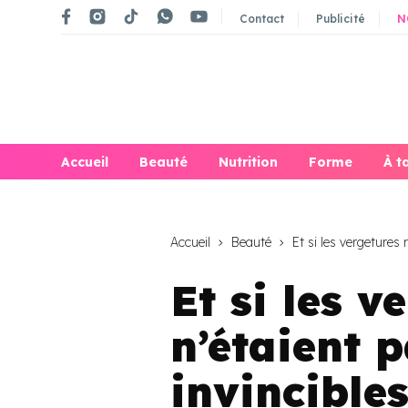
Contact
Publicité
N
Accueil
Beauté
Nutrition
Forme
À t
Accueil
Beauté
Et si les vergetures n
Et si les v
n’étaient p
invincibles