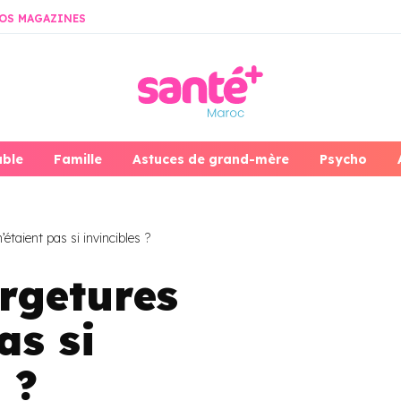
OS MAGAZINES
able
Famille
Astuces de grand-mère
Psycho
’étaient pas si invincibles ?
ergetures
as si
 ?