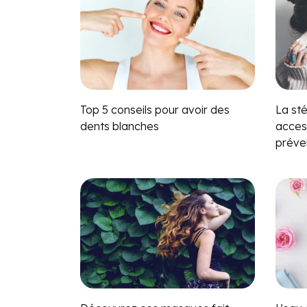
Top 5 conseils pour avoir des
La sté
dents blanches
acces
préve