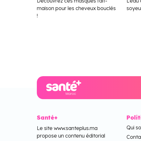
Découvrez ces masques fait-
L’eau
maison pour les cheveux bouclés
soyeu
!
Santé+
Poli
Qui s
Le site www.santeplus.ma
propose un contenu éditorial
Conta