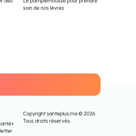
er des
Le pamplemousse pour prendre
soin de nos lèvres
Copyright santeplus.ma © 2026.
Tous droits réservés.
Santé+
letter