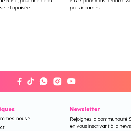
 de Rose, pour une peau
3 DIY pour vous débarrass
se et apaisée
poils incarnés
tiques
Newsletter
ommes-nous ?
Rejoignez la communauté 
en vous inscrivant à la news
ct