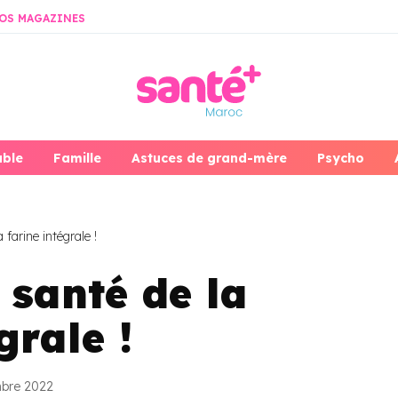
OS MAGAZINES
able
Famille
Astuces de grand-mère
Psycho
 farine intégrale !
 santé de la
grale !
mbre 2022