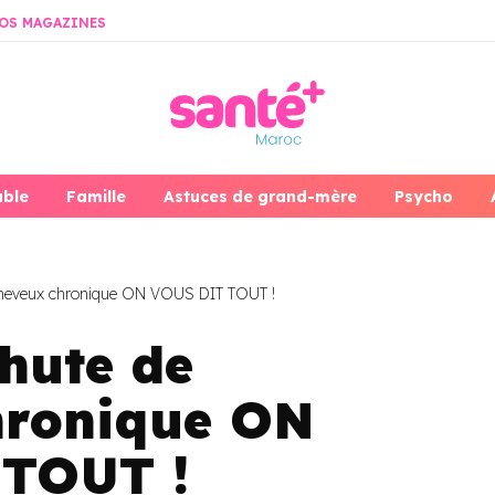
OS MAGAZINES
able
Famille
Astuces de grand-mère
Psycho
heveux chronique ON VOUS DIT TOUT !
hute de
hronique ON
TOUT !