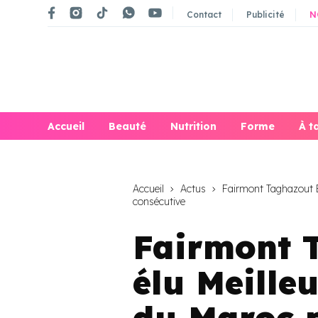
Contact
Publicité
N
Accueil
Beauté
Nutrition
Forme
À t
Accueil
Actus
Fairmont Taghazout B
consécutive
Fairmont 
élu Meille
du Maroc p