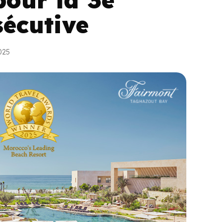
écutive
2025