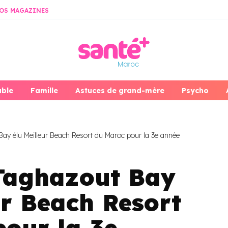
OS MAGAZINES
able
Famille
Astuces de grand-mère
Psycho
ay élu Meilleur Beach Resort du Maroc pour la 3e année
Taghazout Bay
ur Beach Resort
our la 3e