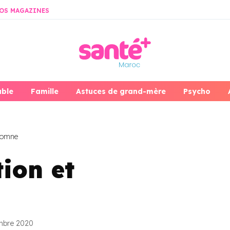
OS MAGAZINES
able
Famille
Astuces de grand-mère
Psycho
utomne
tion et
embre 2020