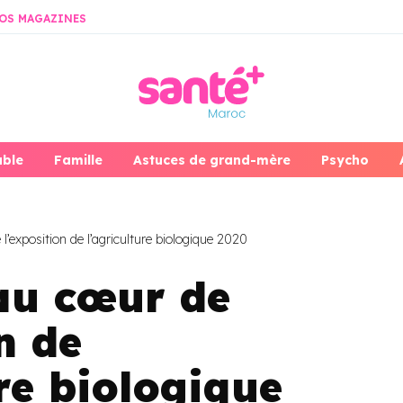
OS MAGAZINES
able
Famille
Astuces de grand-mère
Psycho
exposition de l’agriculture biologique 2020
u cœur de
n de
ure biologique