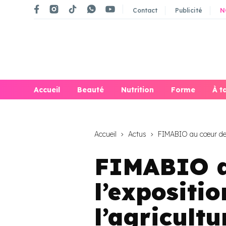
Contact
Publicité
N
Accueil
Beauté
Nutrition
Forme
À t
Accueil
Actus
FIMABIO au cœur de l’
FIMABIO a
l’expositio
l’agricult