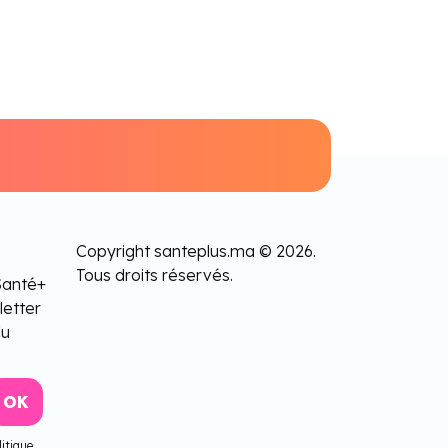
Copyright santeplus.ma © 2026.
Tous droits réservés.
Santé+
letter
lu
itique