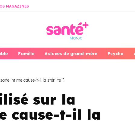
OS MAGAZINES
able
Famille
Astuces de grand-mère
Psycho
 zone intime cause-t-il la stérilité ?
ilisé sur la
e cause-t-il la