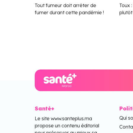
Tout fumeur doit arrêter de
Toux 
fumer durant cette pandémie !
plutô
Santé+
Poli
Qui s
Le site www.santeplus.ma
propose un contenu éditorial
Conta
pour préserver au mieux sa