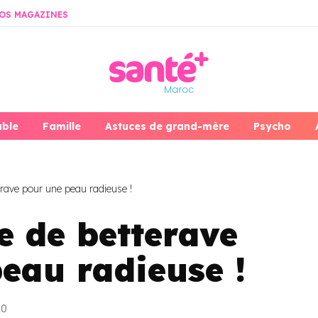
OS MAGAZINES
able
Famille
Astuces de grand-mère
Psycho
rave pour une peau radieuse !
e de betterave
eau radieuse !
20