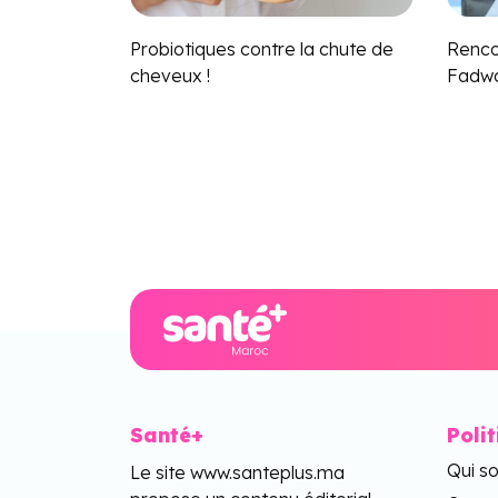
Probiotiques contre la chute de
Renco
cheveux !
Fadwa
Santé+
Poli
Qui s
Le site www.santeplus.ma