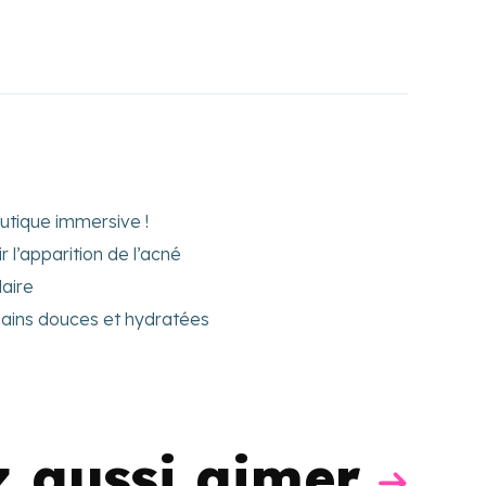
utique immersive !
 l’apparition de l’acné
laire
mains douces et hydratées
z aussi aimer