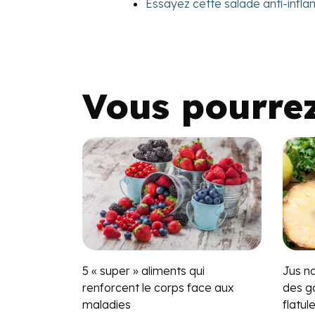
Essayez cette salade anti-infl
Vous pourre
5 « super » aliments qui
Jus n
renforcent le corps face aux
des ga
maladies
flatul