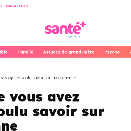
OS MAGAZINES
able
Famille
Astuces de grand-mère
Psycho
z toujours voulu savoir sur la césarienne
e vous avez
oulu savoir sur
nne