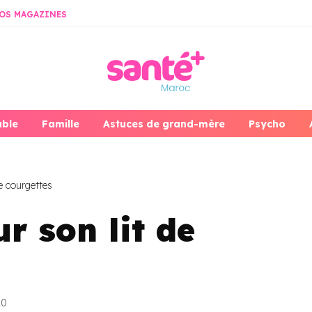
OS MAGAZINES
able
Famille
Astuces de grand-mère
Psycho
e courgettes
r son lit de
20