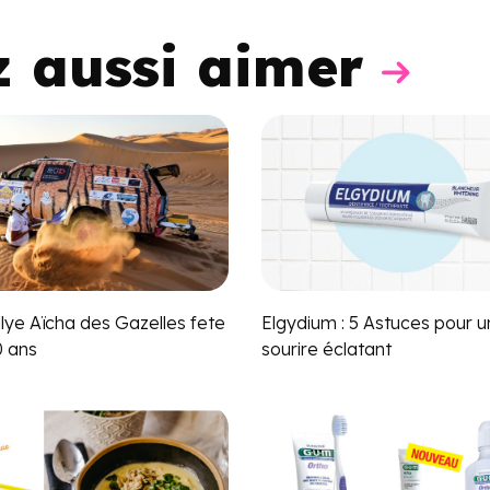
z aussi aimer
lye Aïcha des Gazelles fete
Elgydium : 5 Astuces pour u
0 ans
sourire éclatant