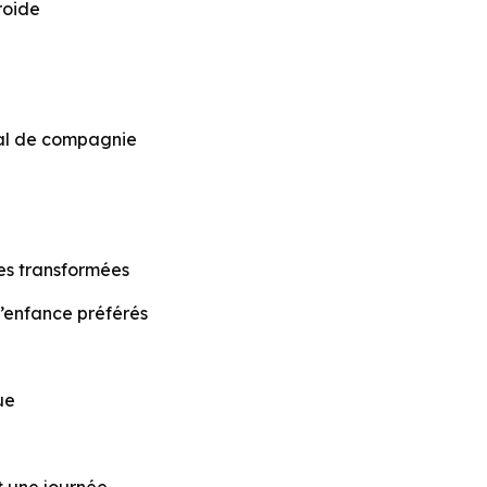
roide
al de compagnie
es transformées
’enfance préférés
ue