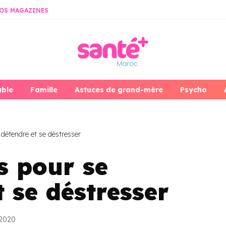
OS MAGAZINES
able
Famille
Astuces de grand-mère
Psycho
 détendre et se déstresser
és pour se
t se déstresser
 2020