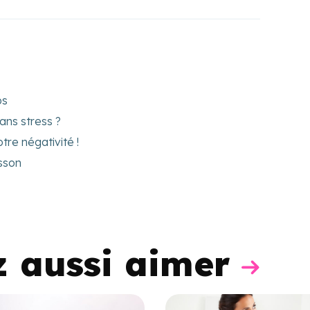
ps
ans stress ?
tre négativité !
sson
z aussi aimer