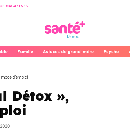
OS MAGAZINES
able
Famille
Astuces de grand-mère
Psycho
, mode d’emploi
l Détox »,
ploi
r 2020