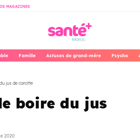
OS MAGAZINES
able
Famille
Astuces de grand-mère
Psycho
du jus de carotte
de boire du jus
re 2020