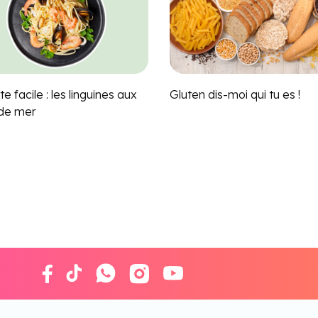
e facile : les linguines aux
Gluten dis-moi qui tu es !
 de mer