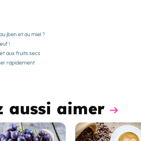
u jben et au miel ?
œuf !
et aux fruits secs
nzer rapidement
z aussi aimer