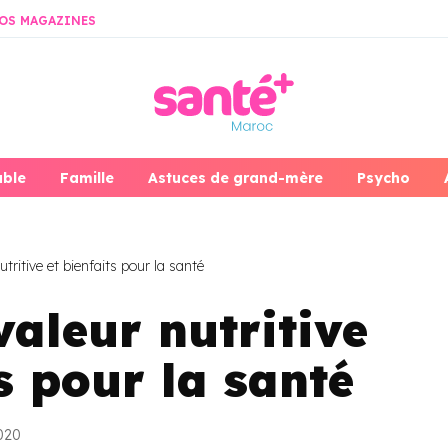
OS MAGAZINES
able
Famille
Astuces de grand-mère
Psycho
tritive et bienfaits pour la santé
valeur nutritive
s pour la santé
2020