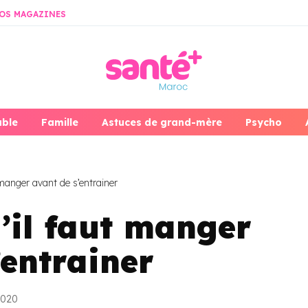
OS MAGAZINES
able
Famille
Astuces de grand-mère
Psycho
 manger avant de s’entrainer
u’il faut manger
’entrainer
2020