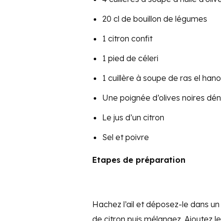
20 cl de bouillon de légumes
1 citron confit
1 pied de céleri
1 cuillère à soupe de ras el han
Une poignée d’olives noires dé
Le jus d’un citron
Sel et poivre
Etapes de préparation
Hachez l’ail et déposez-le dans un b
de citron puis mélangez. Ajoutez le