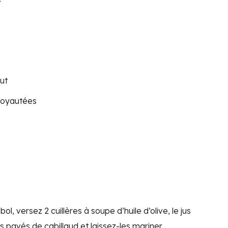
out
noyautées
ol, versez 2 cuillères à soupe d’huile d’olive, le jus
s pavés de cabillaud et laissez-les mariner