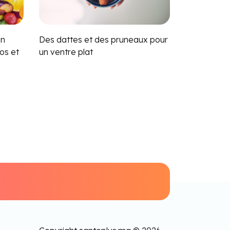
en
Des dattes et des pruneaux pour
os et
un ventre plat