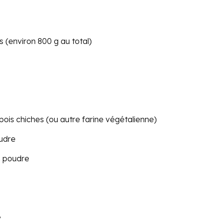
 (environ 800 g au total)
 pois chiches (ou autre farine végétalienne)
oudre
n poudre
e