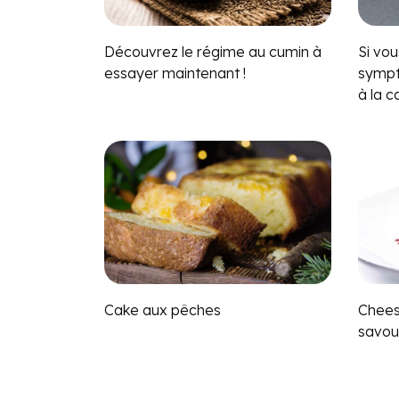
Découvrez le régime au cumin à
Si vo
essayer maintenant !
sympt
à la c
Cake aux pêches
Chees
savou