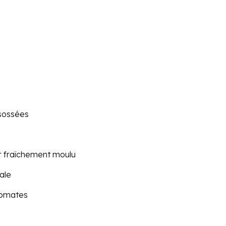
ésossées
ir fraîchement moulu
tale
 tomates