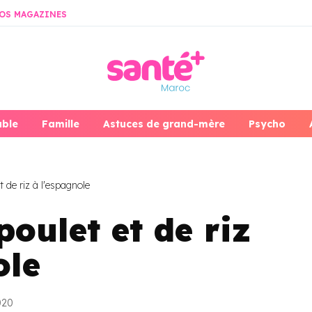
OS MAGAZINES
able
Famille
Astuces de grand-mère
Psycho
 de riz à l'espagnole
poulet et de riz
ole
020