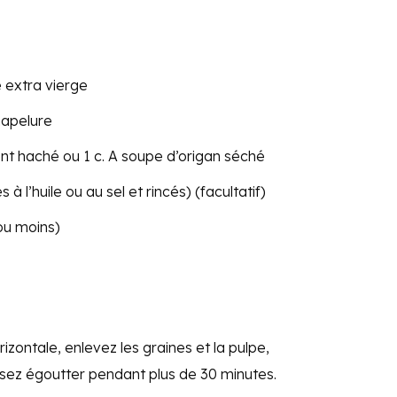
e extra vierge
hapelure
ent haché ou 1 c. A soupe d’origan séché
à l’huile ou au sel et rincés) (facultatif)
 ou moins)
zontale, enlevez les graines et la pulpe,
issez égoutter pendant plus de 30 minutes.