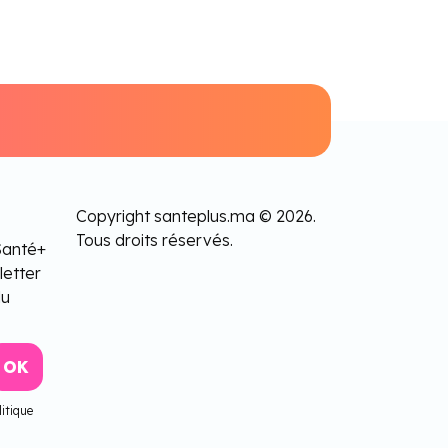
Copyright santeplus.ma © 2026.
Tous droits réservés.
Santé+
letter
lu
itique