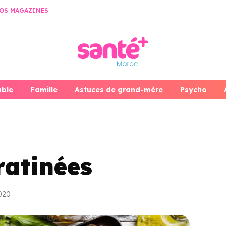
OS MAGAZINES
able
Famille
Astuces de grand-mère
Psycho
ratinées
2020